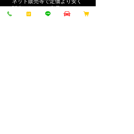
ネット販売等で定価より安く
販売されている商品は
コピー品の可能性が非常に高
いので購入しないようにして
ください。
こちらもおすす
め
NEW！
NEW！