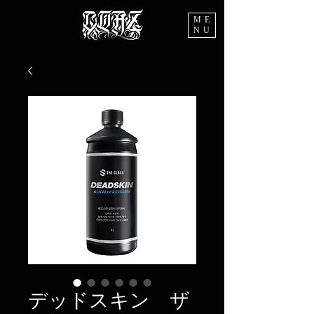
ME
NU
デッドスキン ザ