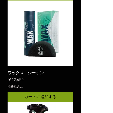
ワックス ジーオン
価格
￥12,650
消費税込み
カートに追加する