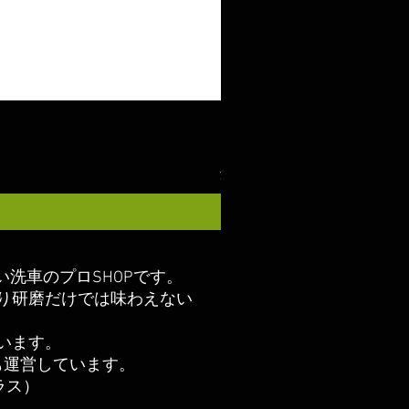
ガラスコート COAZ SELECT
価格
￥2,980
消費税込み
い洗車のプロSHOPです。
り研磨だけでは味わえない
います。
も運営しています。
クラス）