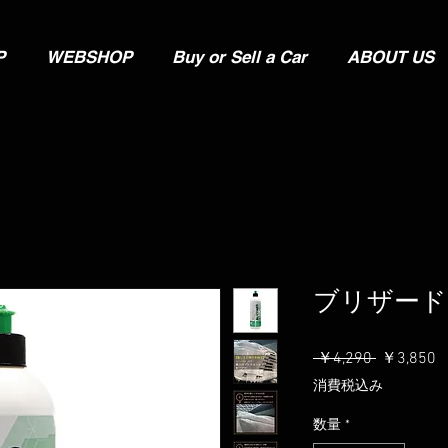
P
WEBSHOP
Buy or Sell a Car
ABOUT US
ブリザード I
通
 ￥4,290 
￥3,850
常
消費税込み
価
格
数量
*