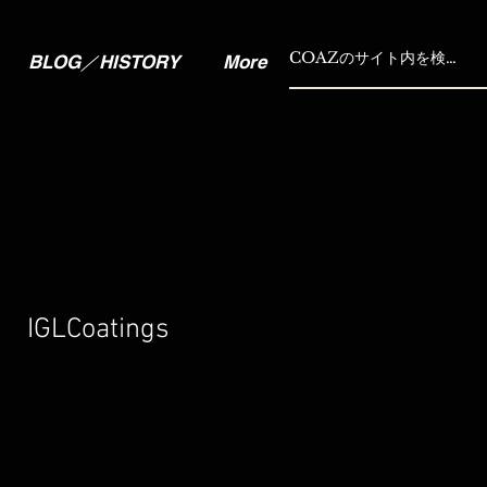
BLOG／HISTORY
More
GLCoatings
セ
ー
ル
価
格