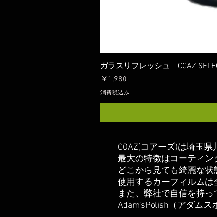
ガラスリフレッシュ COAZ SELEC
価格
￥1,980
消費税込み
COAZ(コアーズ)は埼
最大の特徴はコーティン
どこから見ても綺麗な状
​使用するカーフィルム
また、弊社で自信を持っ
Adam'sPolish（アダ