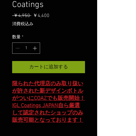
Coatings
通
セ
 ￥4,950 
￥4,400
常
ー
消費税込み
価
ル
格
価
数量
*
格
カートに追加する
限られた代理店のみ取り扱い
が許された新デザインボトル
がついにCOAZでも販売開始！
IGL Coatings JAPAN自ら厳選
して認定されたショップのみ
販売可能となっております！