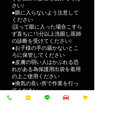
さい)
●眼に入らないよう注意して
ください
(誤って眼に入った場合こすら
ず直ちに15分以上洗眼し医師
の診断を受けてください)
●お子様の手の届かないとこ
ろに保管してください
●皮膚の弱い人はかぶれる恐
れがある為保護用出袋を着用
の上ご使用ください
●換気の良い所で作業を行っ
てください
●保管の際は必ず密栓し気温
の高い直射日光の当たる場所
は避けてください
●本製品使用にて(保護用品の
未着用・塗装剥離)などにつき