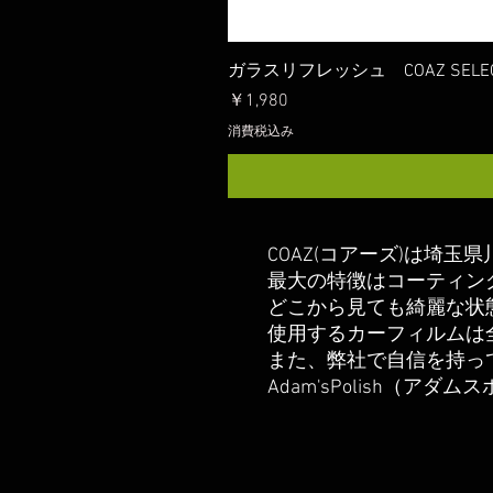
ガラスリフレッシュ COAZ SELEC
価格
￥1,980
消費税込み
COAZ(コアーズ)は埼
最大の特徴はコーティン
どこから見ても綺麗な状
​使用するカーフィルム
また、弊社で自信を持っ
Adam'sPolish（アダ