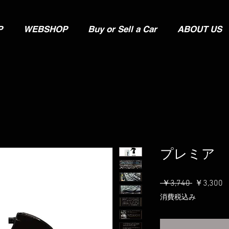
P
WEBSHOP
Buy or Sell a Car
ABOUT US
プレミア IGL
通
 ￥3,740 
￥3,300
常
消費税込み
価
格