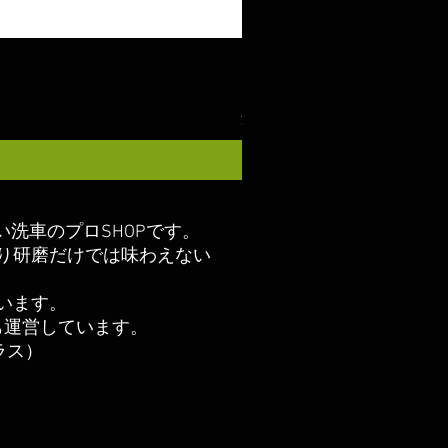
ガラスコート COAZ SELECT
価格
￥2,980
消費税込み
い洗車のプロSHOPです。
り研磨だけでは味わえない
います。
も運営しています。
クラス）