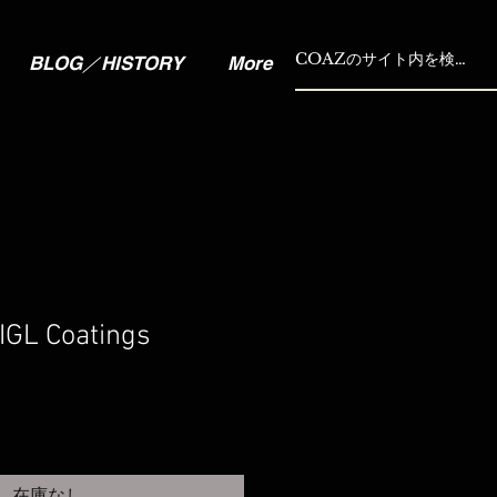
BLOG／HISTORY
More
 Coatings
セ
ー
ル
価
格