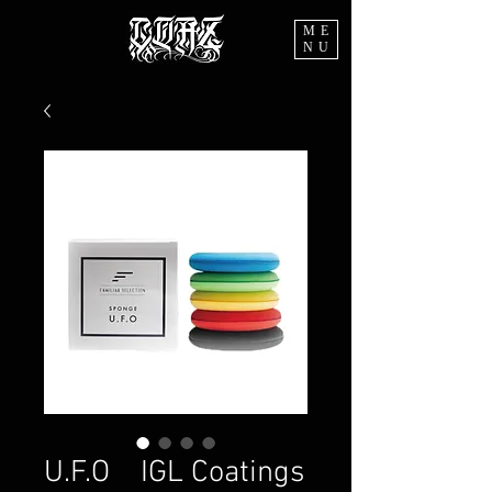
ME
NU
U.F.O IGL Coatings