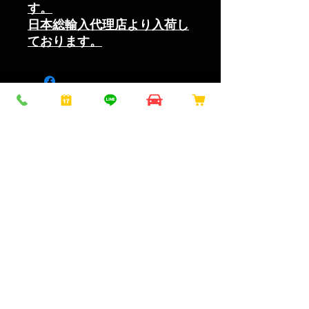
す。
日本総輸入代理店より入荷し
ております。
こちらもおすす
め
NEW！
NEW！