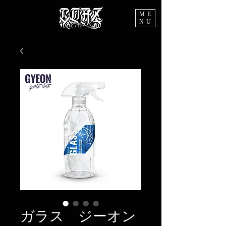
ME
NU
ガラス ジーオン