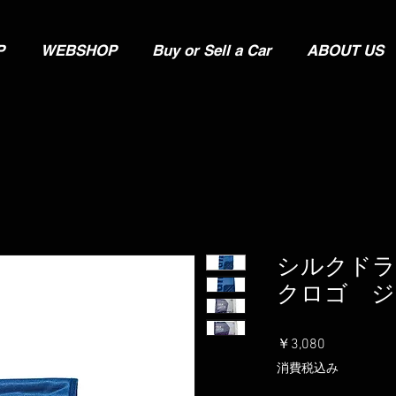
P
WEBSHOP
Buy or Sell a Car
ABOUT US
シルクドラ
クロゴ ジ
価
￥3,080
格
消費税込み