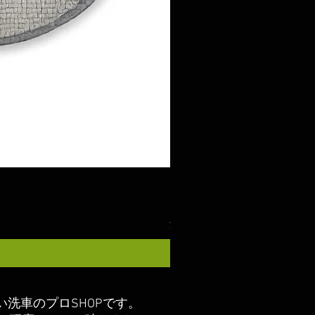
ガラスコート COAZ SELECT
価格
￥2,980
消費税込み
い洗車のプロSHOPです。