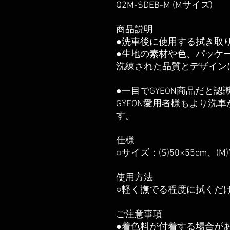
Q2M-SDEB-M (Mサイズ)
商品説明
●洗車後に使用する拭き取
●生地の素材や色、パッケ
洗練された品質とデザイン
●一目でGYEON商品だと
GYEON愛用者様もより洗
す。
仕様
○サイズ：(S)50×55cm、(M)
使用方法
○軽く撫でる程度に拭くだ
ご注意事項
●着色料が付着する場合が