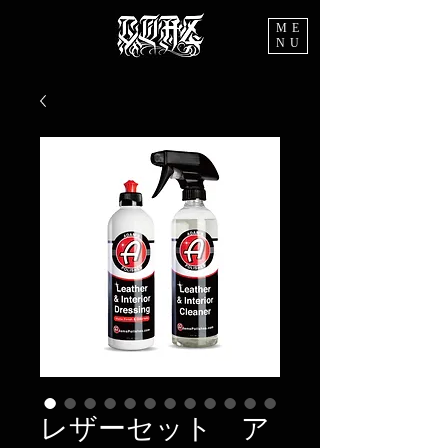
ME
NU
レザーセット ア