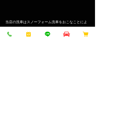
当店の洗車はスノーフォーム洗車をおこなことによ
り
塗装表面に付着した様々な汚れを初期洗浄で落とす
ため
非常に傷がつきにくくなっております。
軽度の水垢汚れや虫の死骸も流れ落ちてしまいま
す。