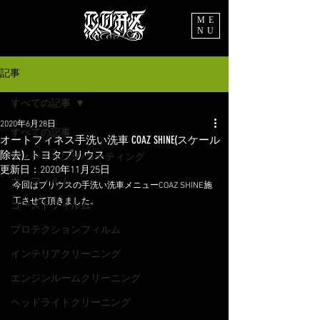
ME
NU
記事
すべての記事
2020年6月28日
すべての記事
オートフィネス手洗い洗車 COAZ SHINE(スケール
除去)_トヨタプリウス
ディテイリング/コーティング
更新日：
2020年11月25日
カーフィルム
今回はプリウスの手洗い洗車メニューCOAZ SHINE施
工させて頂きました。
ゴーストフィルム
プロテクションフィルム
インテリアクリーニング
エンジンルームクリーニング
ヘッドライトクリーニング