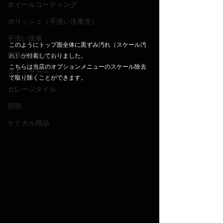
ホイールコーティング
ポリッシュ（手洗い洗車含）
手洗い洗車
このようにトップ面全体に黒ずみ汚れ（スケール汚
重要なお知らせ
れ）が付着しておりました。
こちらは当店のオプションメニューのスケール除去
ストックカー
で取り除くことができます。
ガレージタイル
照明
ケミカル用品