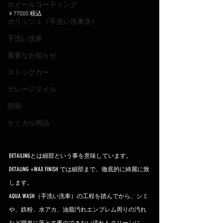
ホイールコーティング
¥ 77000 税込
ポリッシュ（手洗い洗車含）
手洗い洗車
重要なお知らせ
ストックカー
ガレージタイル
照明
ケミカル用品
DETAILINGとは細部という事を意味しています。
DETALING +WAX FINISH では細部まで、徹底的に綺麗に致
します。
AQUA WASH（手洗い洗車）の工程を踏んでから、シミ
や、鉄粉、水アカ、油脂汚れエンブレム周りの汚れ
など簡単に落とす事のできない汚れもクリーンに