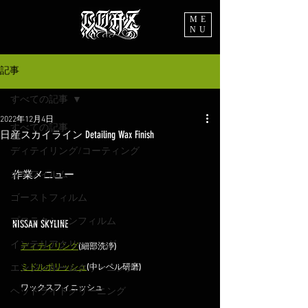
ME
NU
記事
すべての記事
2022年12月4日
すべての記事
日産スカイライン Detailing Wax Finish
ディテイリング/コーティング
作業メニュー
カーフィルム
ゴーストフィルム
プロテクションフィルム
NISSAN SKYLINE
インテリアクリーニング
ディテイリング
(細部洗浄)
ミドルポリッシュ
(中レベル研磨)
エンジンルームクリーニング
　ワックスフィニッシュ
ヘッドライトクリーニング