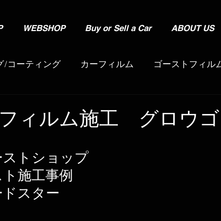
P
WEBSHOP
Buy or Sell a Car
ABOUT US
グ/コーティング
カーフィルム
ゴーストフィル
インテリアクリーニング
エンジンルームクリーニ
フィルム施工 グロウゴ
ホイールコーティング
ポリッシュ（手洗い洗車
ーストショップ
スト施工事例
クカー
ガレージタイル
照明
ケミカル用品
ードスター