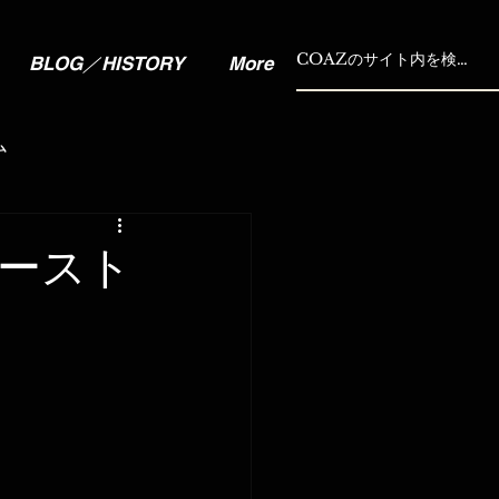
BLOG／HISTORY
More
ム
ング
ースト
含）
手洗い洗車