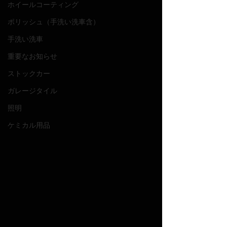
ホイールコーティング
ポリッシュ（手洗い洗車含）
手洗い洗車
重要なお知らせ
ストックカー
ガレージタイル
照明
ケミカル用品