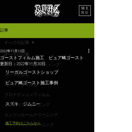
ME
NU
記事
すべての記事
2022年11月12日
すべての記事
ゴーストフィルム施工 ピュアMLゴースト
更新日：
2022年11月30日
ディテイリング/コーティング
リーガルゴーストショップ
カーフィルム
ピュアMLゴースト施工事例
ゴーストフィルム
プロテクションフィルム
スズキ　ジムニー
インテリアクリーニング
エンジンルームクリーニング
施工予約はこちらから
ヘッドライトクリーニング