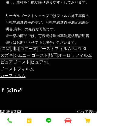
用し、車検を可能な限り通りやすくしております。
リーガルゴーストショップではフィルム施工車両の
可視光線透過率の測定、可視光線透過率測定結果証
明書(有料）の発行が可能です。
※一部の商品では、可視光線透過率測定結果証明書
発行はお断りさせて頂く場合がございます。
COAZ
川口
コアーズ
ゴーストフィルム
SUZUKI
スズキ
ジムニー
ゴースト
埼玉
オーロラフィルム
ピュアゴースト
ピュアML
ゴーストフィルム
カーフィルム
すべて表示
関連記事