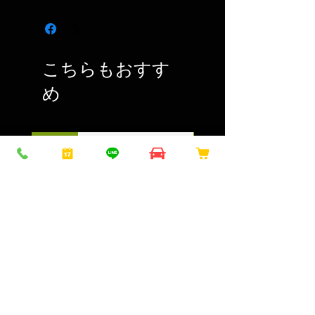
こちらもおすす
め
NEW！
NEW！
ガラスリフレッシュ COAZ
ガラスコート COAZ