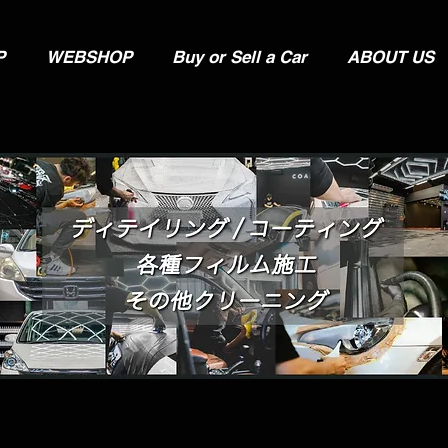
P
WEBSHOP
Buy or Sell a Car
ABOUT US