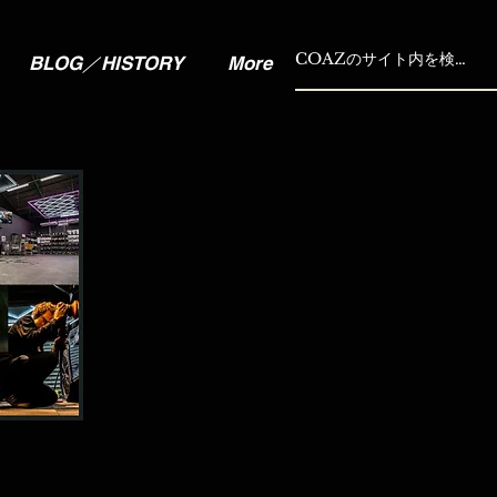
BLOG／HISTORY
More