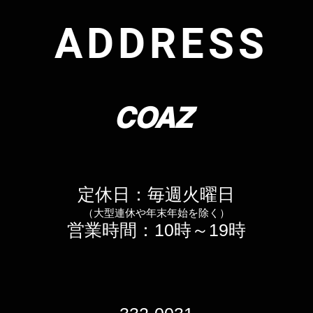
​ADDRESS
COAZ
​定休日：毎週火
曜日
（大型連休や年末年始を除く
）
​営業時間：10時～19時