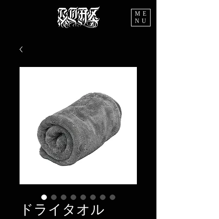
ME
NU
ドライタオル